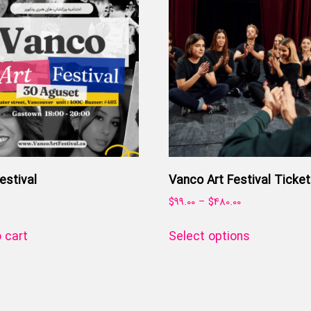
Festival
Vanco Art Festival Ticke
$
99.00
–
$
480.00
 cart
Select options