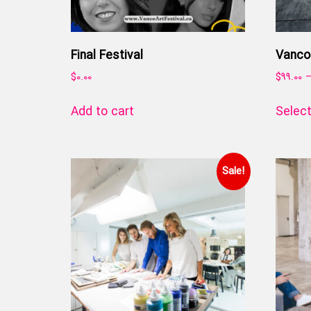
Final Festival
Vanco 
$
0.00
$
99.00
Add to cart
Select
Sale!