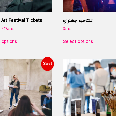
Art Festival Tickets
افتتاحیه جشنواره
–
$
480.00
$
0.00
 options
Select options
Sale!