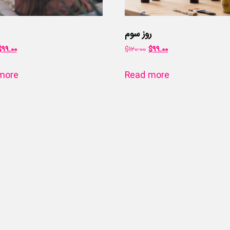
روز سوم
$
99.00
$
120.00
$
99.00
more
Read more